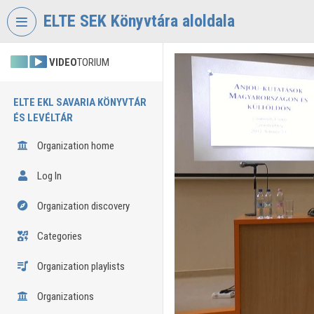
Skip header
Skip menu
Skip content
ELTE SEK Könyvtára aloldala
VIDEO
TORIUM
ELTE EKL SAVARIA KÖNYVTÁR
ÉS LEVÉLTÁR
Organization home
Log In
Organization discovery
Categories
Organization playlists
Organizations