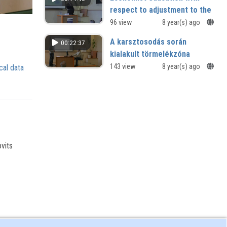
respect to adjustment to the
industrial development
96 view
8 year(s) ago
Techno és InnoCamp – “Intelligens
A karsztosodás során
00:22:37
szolgáltatások” Konferencia Ipar - 4.0
kialakult törmelékzóna
gazdasági és társadalmi kihívásai
modellezése és az oldószer
143 view
8 year(s) ago
cal data
telítődésének vizsgálata
XIII. Regionális Természettudományi
Konferencia
vits