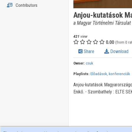
Contributors
Anjou-kutatások Ma
a Magyar Történelmi Társulat
421
view
0.00
(from 0 ra
Share
Download
Owner:
csuk
Playlists:
Előadások, konferenciák
Anjou-kutatások Magyarországon 
Enikő. - Szombathely : ELTE SE