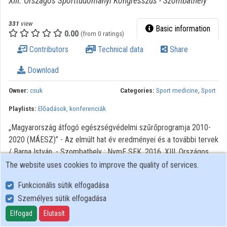
XIII. Országos Sporttudományi Kongresszus - Szombathely
Organization playlists
331
view
Basic information
Organizations
0.00
(from 0 ratings)
Contributors
Technical data
Share
Contributors
Download
Owner:
csuk
Categories:
Sport medicine
,
Sport
Playlists:
Előadások, konferenciák
„Magyarország átfogó egészségvédelmi szűrőprogramja 2010-
2020 (MÁESZ)” - Az elmúlt hat év eredményei és a további tervek
/ Barna István. - Szombathely : NymE SEK, 2016. XIII. Országos
Sporttudományi kongresszus előadásai
The website uses cookies to improve the quality of services.
Funkcionális sütik elfogadása
Személyes sütik elfogadása
User Policy
Adatkezelési tájékoztató (en)
Elfogad
Elutasít
Cookie Policy