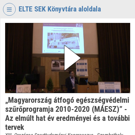
Skip header
Skip menu
Skip content
ELTE SEK Könyvtára aloldala
VIDEO
TORIUM
ELTE
EKL
SAVARIA
KÖNYVTÁR
ÉS
LEVÉLTÁR
Organization home
„Magyarország átfogó egészségvédelmi
Log In
szűrőprogramja 2010-2020 (MÁESZ)” -
Organization discovery
Az elmúlt hat év eredményei és a további
tervek
Categories