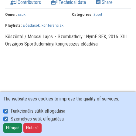
Contributors
Technical data
Share
Organization playlists
Owner:
csuk
Categories:
Sport
Organizations
Playlists:
Előadások, konferenciák
Contributors
Köszöntő / Mocsai Lajos. - Szombathely : NymE SEK, 2016. XIII.
Országos Sporttudományi kongresszus előadásai
The website uses cookies to improve the quality of services.
Funkcionális sütik elfogadása
Személyes sütik elfogadása
User Policy
Adatkezelési tájékoztató (en)
Elfogad
Elutasít
Cookie Policy