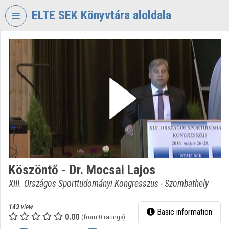
Skip header
Skip menu
Skip content
ELTE SEK Könyvtára aloldala
VIDEO
TORIUM
ELTE
EKL
SAVARIA
KÖNYVTÁR
ÉS
LEVÉLTÁR
Organization home
Köszöntő - Dr. Mocsai Lajos
Log In
XIII. Országos Sporttudományi Kongresszus - Szombathely
Organization discovery
143
view
Basic information
0.00
Categories
(from 0 ratings)