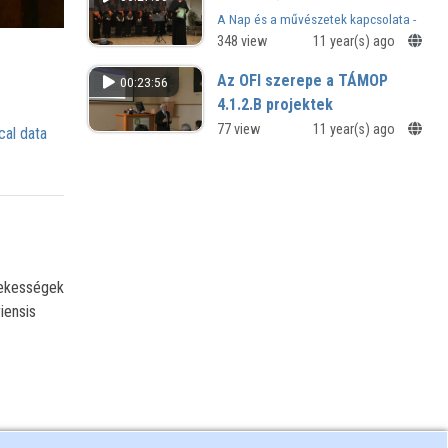
A Nap és a művészetek kapcsolata -
konferencia
348 view
11 year(s) ago
Az OFI szerepe a TÁMOP
00:23:56
4.1.2.B projektek
koordinációjában
77 view
11 year(s) ago
cal data
Záró szakmai konferencia
Szombathelyen - TÁMOP-4.1.2.B.2-
13/1-2013-0003
dekességek
iensis