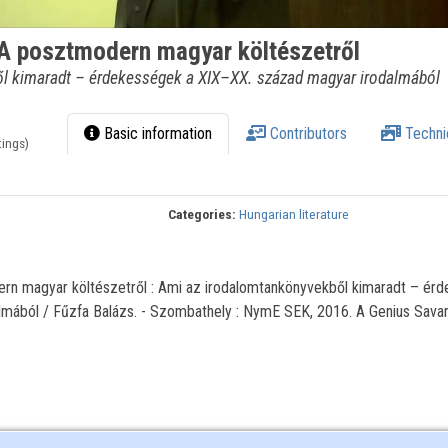
A posztmodern magyar költészetről
l kimaradt – érdekességek a XIX–XX. század magyar irodalmából
Basic information
Contributors
Techni
tings)
Categories:
Hungarian literature
n magyar költészetről : Ami az irodalomtankönyvekből kimaradt – ér
mából / Fűzfa Balázs. - Szombathely : NymE SEK, 2016. A Genius Savar