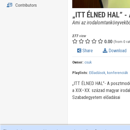
Contributors
„ITT ÉLNED HAL” - 
Ami az irodalomtankönyvekbő
277
view
0.00
(from 0 ra
Share
Download
Owner:
csuk
Playlists:
Előadások, konferenciák
„ITT ÉLNED HAL”- A posztmoder
a XIX–XX. század magyar irodal
Szabadegyetem előadásai