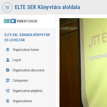
Skip header
Skip menu
Skip content
ELTE SEK Könyvtára aloldala
VIDEO
TORIUM
ELTE EKL SAVARIA KÖNYVTÁR
ÉS LEVÉLTÁR
Organization home
Log In
Organization discovery
Categories
Organization playlists
Organizations