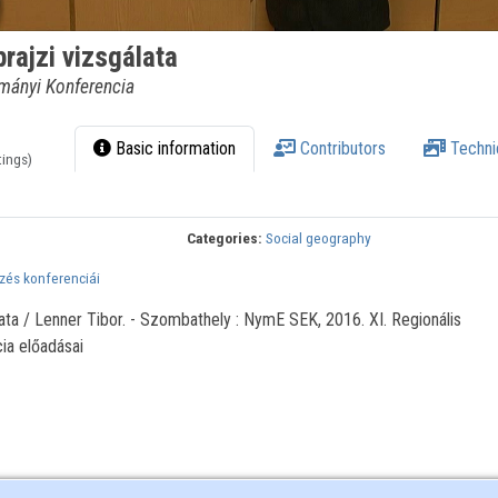
prajzi vizsgálata
mányi Konferencia
Basic information
Contributors
Techni
tings)
Categories:
Social geography
és konferenciái
lata / Lenner Tibor. - Szombathely : NymE SEK, 2016. XI. Regionális
a előadásai