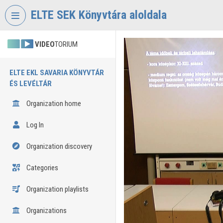
Skip header
Skip menu
Skip content
ELTE SEK Könyvtára aloldala
VIDEO
TORIUM
ELTE EKL SAVARIA KÖNYVTÁR
ÉS LEVÉLTÁR
Organization home
Log In
Organization discovery
Categories
Organization playlists
Organizations