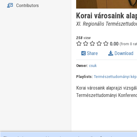
Contributors
Korai városaink ala
XI. Regionális Természettudo
258
view
0.00
(from 0 ra
Share
Download
Owner:
csuk
Playlists:
Természettudományi képz
Korai városaink alaprajzi vizsgá
Természettudományi Konferenci