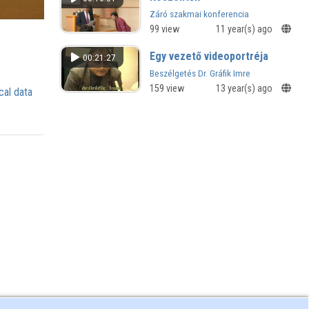
Záró szakmai konferencia
Szombathelyen - TÁMOP-4.1.2.B.2-
99 view
11 year(s) ago
13/1-2013-0003
Egy vezető videoportréja
00:21:27
Beszélgetés Dr. Gráfik Imre
múzeumigazgatóval
159 view
13 year(s) ago
cal data