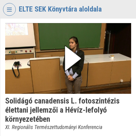
Skip header
Skip menu
Skip content
ELTE SEK Könyvtára aloldala
VIDEO
TORIUM
ELTE
EKL
SAVARIA
KÖNYVTÁR
ÉS
LEVÉLTÁR
Organization home
Solidágó canadensis L. fotoszintézis
Log In
élettani jellemzői a Hévíz-lefolyó
Organization discovery
környezetében
XI. Regionális Természettudományi Konferencia
Categories