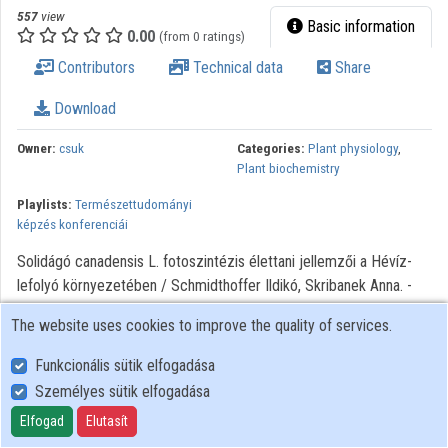
557
view
Organization playlists
Basic information
0.00
(from 0 ratings)
Organizations
Contributors
Technical data
Share
Contributors
Download
Owner:
csuk
Categories:
Plant physiology
,
Plant biochemistry
Playlists:
Természettudományi
képzés konferenciái
Solidágó canadensis L. fotoszintézis élettani jellemzői a Hévíz-
lefolyó környezetében / Schmidthoffer Ildikó, Skribanek Anna. -
Szombathely : NymE SEK, 2016. XI. Regionális
The website uses cookies to improve the quality of services.
Természettudományi Konferencia előadásai
Funkcionális sütik elfogadása
Személyes sütik elfogadása
User Policy
Adatkezelési tájékoztató (en)
Elfogad
Elutasít
Cookie Policy