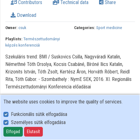
Contributors
Technical data
Share
Organization playlists
Download
Organizations
Owner:
csuk
Categories:
Sport medicine
Contributors
Playlists:
Természettudományi
képzés konferenciái
Szekuláris trend: BMI / Suskovics Csilla, Nagyváradi Katalin,
Némethné Tóth Orsolya, Kocsis Csabáné, Bíróné Ilics Katalin,
Krizonits István, Tóth Zsolt, Kertész Áron, Horváth Róbert, Reidl
Rita, Tóth Gábor. - Szombathely : NymE SEK, 2016. XI. Regionális
Természettudományi Konferencia előadásai
The website uses cookies to improve the quality of services.
Funkcionális sütik elfogadása
Személyes sütik elfogadása
User Policy
Adatkezelési tájékoztató (en)
Elfogad
Elutasít
Cookie Policy