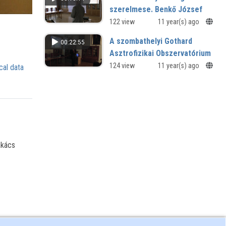
szerelmese. Benkő József
emlékezete, halálának 200.
122 view
11 year(s) ago
évfordulóján
A szombathelyi Gothard
00:22:55
X. Regionális Természettudományi
Asztrofizikai Obszervatórium
Konferencia
szerepe a csillagászati
124 view
11 year(s) ago
cal data
kutatásban
Gothard Amatőrcsillagászati
Egyesület előadásai
akács