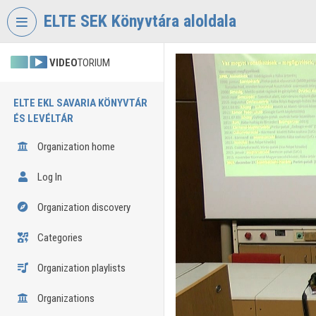
Skip header
Skip menu
Skip content
ELTE SEK Könyvtára aloldala
VIDEO
TORIUM
ELTE EKL SAVARIA KÖNYVTÁR
ÉS LEVÉLTÁR
Organization home
Log In
Organization discovery
Categories
Organization playlists
Organizations