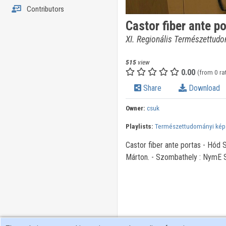
Contributors
Castor fiber ante p
XI. Regionális Természettudo
515
view
0.00
(from 0 ra
Share
Download
Owner:
csuk
Playlists:
Természettudományi képz
Castor fiber ante portas - Hód 
Márton. - Szombathely : NymE S