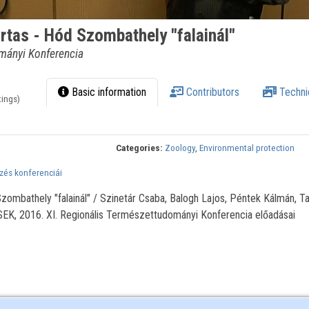
ortas - Hód Szombathely "falainál"
mányi Konferencia
Basic information
Contributors
Techni
tings)
Categories:
Zoology
,
Environmental protection
és konferenciái
Szombathely "falainál" / Szinetár Csaba, Balogh Lajos, Péntek Kálmán, T
EK, 2016. XI. Regionális Természettudományi Konferencia előadásai