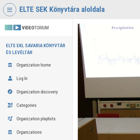
Skip header
Skip menu
Skip content
ELTE SEK Könyvtára aloldala
VIDEO
TORIUM
ELTE EKL SAVARIA KÖNYVTÁR
ÉS LEVÉLTÁR
Organization home
Log In
Organization discovery
Categories
Organization playlists
Organizations