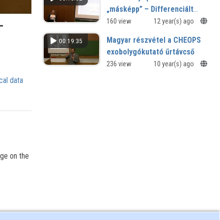
„másképp” – Differenciált
iskolakezdéstől a rugalmas
160 view
12 year(s) ago
-
beiskolázás ratifikálásáig
Magyar részvétel a CHEOPS
00:19:35
exobolygókutató űrtávcső
projektben
236 view
10 year(s) ago
XI. Regionális Természettudományi
cal data
Konferencia
nge on the