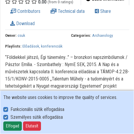
0.00
(from 0 ratings)
Organization playlists
Contributors
Technical data
Share
Organizations
Download
Contributors
Owner:
csuk
Categories:
Archaeology
Playlists:
Előadások, konferenciák
“Földiekkel játszó, Égi tünemény...” – bronzkori napszimbólumok /
Pásztor Emília. - Szombathely : NymE SEK, 2015. A Nap és a
művészetek kapcsolata II. konferencia előadásai a TÁMOP-4.2.2B-
15/1/KONV-2015-0005 „Talentum Műhely - a tudományért és a
tehetségekért a Nyugat-magyarországi Egyetemen” projekt
keretében
The website uses cookies to improve the quality of services.
Funkcionális sütik elfogadása
Személyes sütik elfogadása
User Policy
Adatkezelési tájékoztató (en)
Elfogad
Elutasít
Cookie Policy