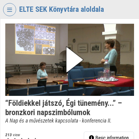
Skip header
Skip menu
Skip content
ELTE SEK Könyvtára aloldala
VIDEO
TORIUM
ELTE
EKL
SAVARIA
KÖNYVTÁR
ÉS
LEVÉLTÁR
Organization home
“Földiekkel játszó, Égi tünemény...” –
Log In
bronzkori napszimbólumok
Organization discovery
A Nap és a művészetek kapcsolata - konferencia II.
Categories
213
view
Basic information