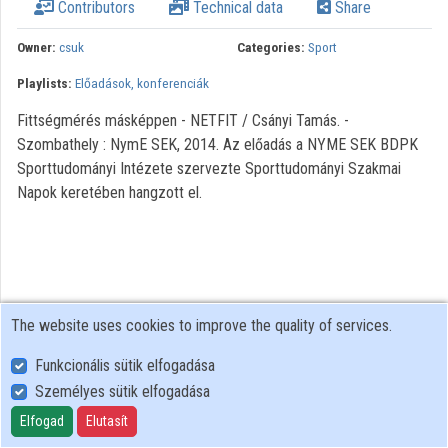
Contributors
Technical data
Share
Organization playlists
Owner:
csuk
Categories:
Sport
Organizations
Playlists:
Előadások, konferenciák
Contributors
Fittségmérés másképpen - NETFIT / Csányi Tamás. -
Szombathely : NymE SEK, 2014. Az előadás a NYME SEK BDPK
Sporttudományi Intézete szervezte Sporttudományi Szakmai
Napok keretében hangzott el.
The website uses cookies to improve the quality of services.
Funkcionális sütik elfogadása
Személyes sütik elfogadása
User Policy
Adatkezelési tájékoztató (en)
Elfogad
Elutasít
Cookie Policy