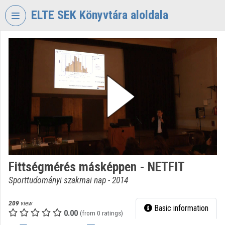
Skip header
Skip menu
Skip content
ELTE SEK Könyvtára aloldala
VIDEO
TORIUM
ELTE
EKL
SAVARIA
KÖNYVTÁR
ÉS
LEVÉLTÁR
Organization home
Fittségmérés másképpen - NETFIT
Log In
Sporttudományi szakmai nap - 2014
Organization discovery
209
view
Basic information
0.00
Categories
(from 0 ratings)