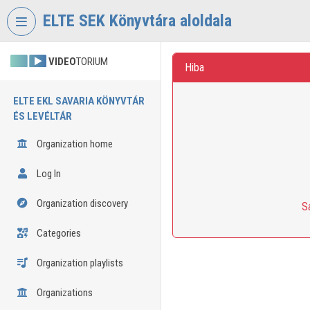
Skip header
Skip menu
Skip content
ELTE SEK Könyvtára aloldala
VIDEO
TORIUM
Hiba
ELTE EKL SAVARIA KÖNYVTÁR
ÉS LEVÉLTÁR
Organization home
Log In
Organization discovery
S
Categories
Organization playlists
Organizations