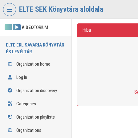
Skip header
Skip menu
Skip content
ELTE SEK Könyvtára aloldala
VIDEO
TORIUM
Hiba
ELTE EKL SAVARIA KÖNYVTÁR
ÉS LEVÉLTÁR
Organization home
Log In
Organization discovery
S
Categories
Organization playlists
Organizations