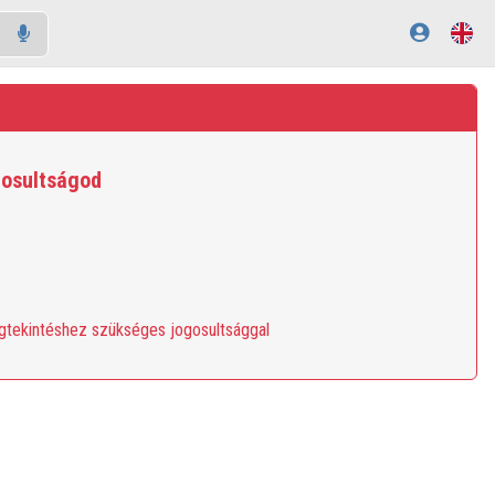
gosultságod
egtekintéshez szükséges jogosultsággal