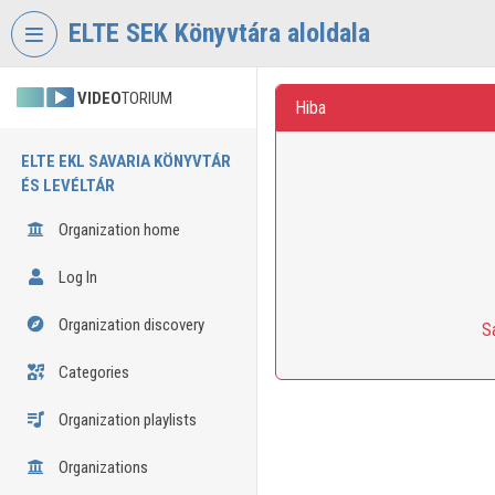
Skip header
Skip menu
Skip content
ELTE SEK Könyvtára aloldala
VIDEO
TORIUM
Hiba
ELTE EKL SAVARIA KÖNYVTÁR
ÉS LEVÉLTÁR
Organization home
Log In
Organization discovery
S
Categories
Organization playlists
Organizations