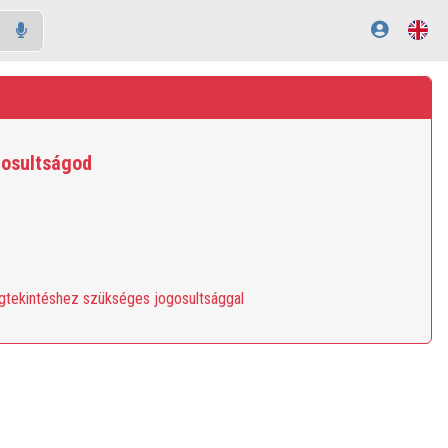
gosultságod
egtekintéshez szükséges jogosultsággal