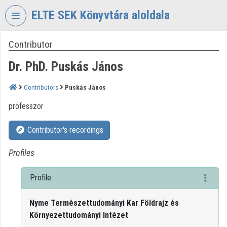
Skip header
Skip menu
Skip content
ELTE SEK Könyvtára aloldala
Contributor
VIDEO
TORIUM
Dr. PhD. Puskás János
ELTE
EKL
Contributors
Puskás János
SAVARIA
professzor
KÖNYVTÁR
ÉS
LEVÉLTÁR
Contributor's recordings
Organization home
Profiles
Log In
Profile
Organization discovery
Nyme Természettudományi Kar Földrajz és
Környezettudományi Intézet
Categories