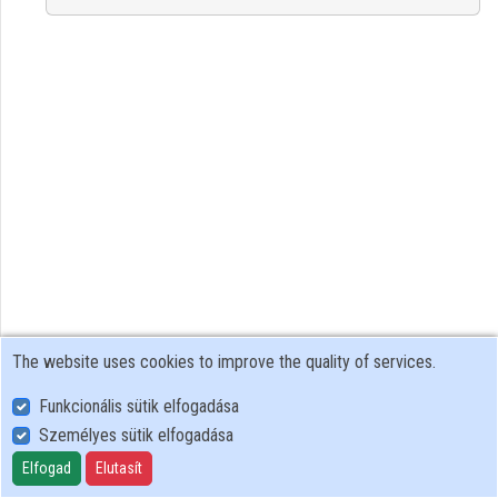
Organization playlists
Organizations
Contributors
The website uses cookies to improve the quality of services.
Funkcionális sütik elfogadása
Személyes sütik elfogadása
User Policy
Adatkezelési tájékoztató (en)
Elfogad
Elutasít
Cookie Policy