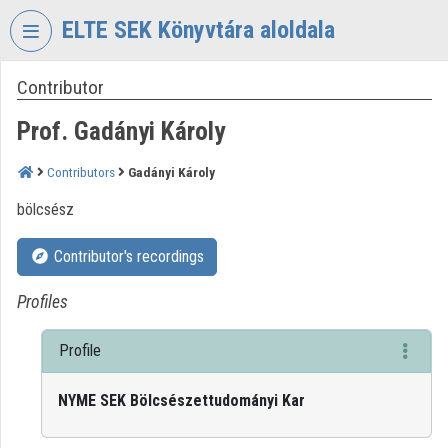
Skip header
Skip menu
Skip content
ELTE SEK Könyvtára aloldala
Contributor
VIDEO
TORIUM
Prof. Gadányi Károly
ELTE
EKL
Contributors
Gadányi Károly
SAVARIA
bölcsész
KÖNYVTÁR
ÉS
LEVÉLTÁR
Contributor's recordings
Organization home
Profiles
Log In
Profile
Organization discovery
NYME SEK Bölcsészettudományi Kar
Categories