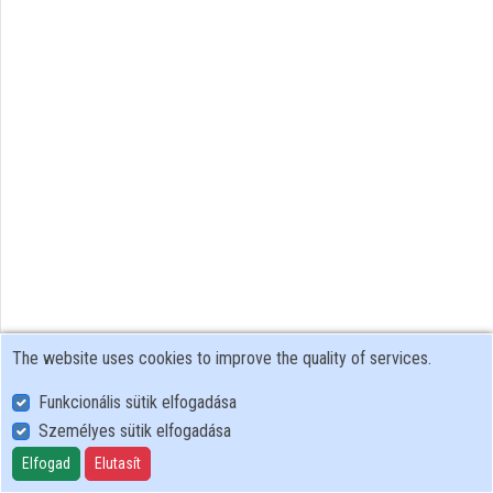
Organization playlists
Organizations
Contributors
The website uses cookies to improve the quality of services.
Funkcionális sütik elfogadása
Személyes sütik elfogadása
User Policy
Adatkezelési tájékoztató (en)
Elfogad
Elutasít
Cookie Policy