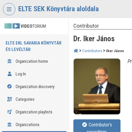
Skip header
Skip menu
Skip content
ELTE SEK Könyvtára aloldala
Contributor
VIDEO
TORIUM
Dr. Iker János
ELTE EKL SAVARIA KÖNYVTÁR
ÉS LEVÉLTÁR
Contributors
Iker János
Pr
Organization home
Log In
Organization discovery
Categories
Organization playlists
Organizations
Contributor's
recordings