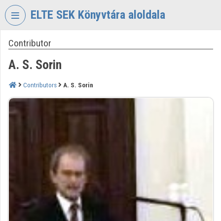
Skip header
Skip menu
Skip content
ELTE SEK Könyvtára aloldala
Contributor
VIDEO
TORIUM
A. S. Sorin
ELTE
EKL
Contributors
A. S. Sorin
SAVARIA
KÖNYVTÁR
ÉS
LEVÉLTÁR
Organization home
Log In
Organization discovery
Categories