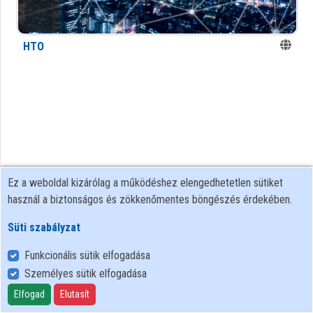
Kategóriák
Intézményi listák
HTO
Intézmények
Közreműködők
Ez a weboldal kizárólag a működéshez elengedhetetlen sütiket
használ a biztonságos és zökkenőmentes böngészés érdekében.
Süti szabályzat
Funkcionális sütik elfogadása
Személyes sütik elfogadása
Felhasználói szabályzat
Adatkezelési tájékoztató
Elfogad
Elutasít
Süti szabályzat