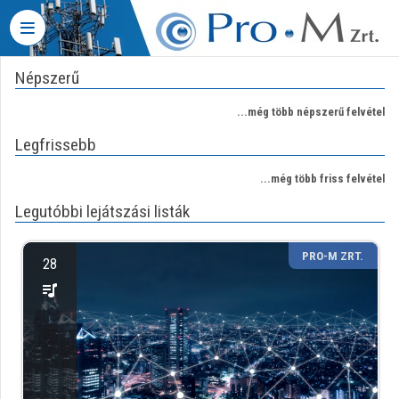
Fejléc kihagyása
Menü kihagyása
Tartalom kihagyása
Népszerű
VIDEO
TORIUM
...még több népszerű felvétel
PRO-
Legfrissebb
M
PROFESSZIONÁLIS
...még több friss felvétel
MOBIL
ÉS
Legutóbbi lejátszási listák
HÁLÓZATI
SZOLGÁLTATÓ
PRO-M ZRT.
28
ZRT.
Intézményi kezdőlap
Bejelentkezés
Intézményi felfedezés