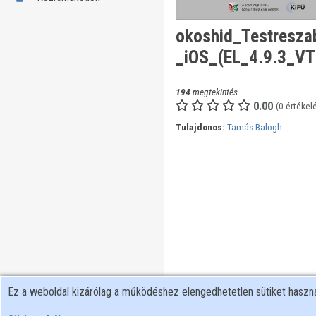
okoshid_Testresz
_iOS_(EL_4.9.3_V
194
megtekintés
0.00
(0 értékel
Tulajdonos:
Tamás Balogh
Ez a weboldal kizárólag a működéshez elengedhetetlen sütiket hasz