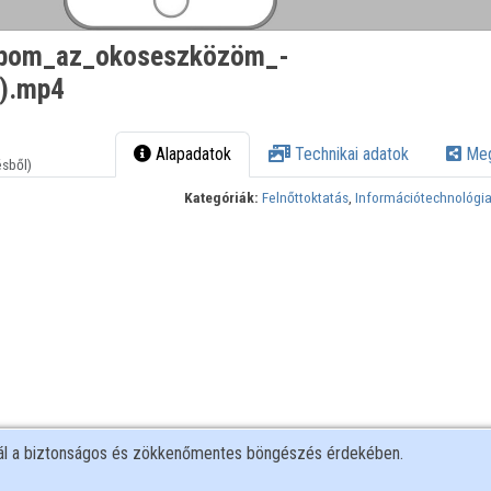
abom_az_okoseszközöm_-
T).mp4
Alapadatok
Technikai adatok
Meg
ésből)
Kategóriák:
Felnőttoktatás
,
Információtechnológi
nál a biztonságos és zökkenőmentes böngészés érdekében.