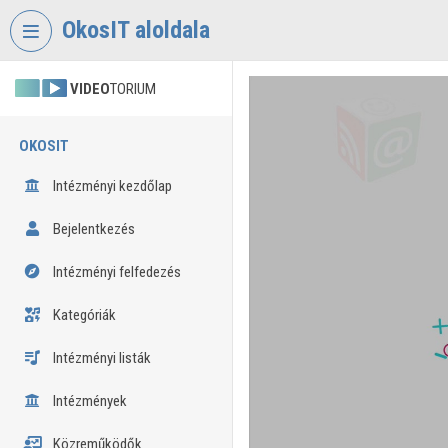
Fejléc kihagyása
Menü kihagyása
Tartalom kihagyása
OkosIT aloldala
VIDEO
TORIUM
OKOSIT
Intézményi kezdőlap
Bejelentkezés
Intézményi felfedezés
Kategóriák
Intézményi listák
Intézmények
Közreműködők