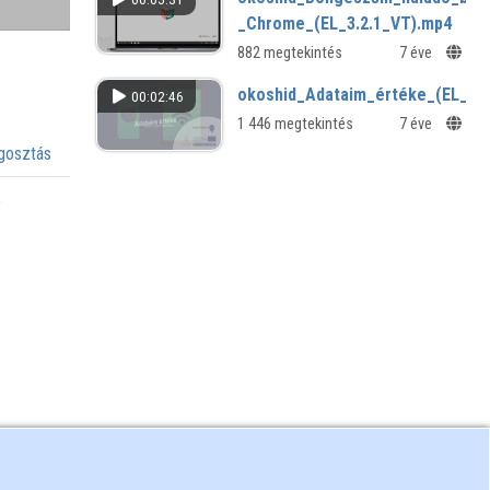
_Chrome_(EL_3.2.1_VT).mp4
882 megtekintés
7 éve
okoshid_Adataim_értéke_(EL_3.1
00:02:46
1 446 megtekintés
7 éve
osztás
a