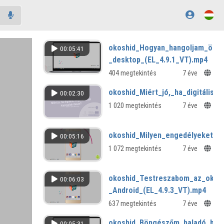
okoshid_Hogyan_hangoljam_össze
00:05:41
_desktop_(EL_4.9.1_VT).mp4
404 megtekintés
7 éve
okoshid_Miért_jó,_ha_digitális
00:02:30
1 020 megtekintés
7 éve
okoshid_Milyen_engedélyeket_ké
00:05:16
1 072 megtekintés
7 éve
okoshid_Testreszabom_az_okos
00:06:03
_Android_(EL_4.9.3_VT).mp4
637 megtekintés
7 éve
okoshid_Böngészőm_haladó_beál
00:05:31