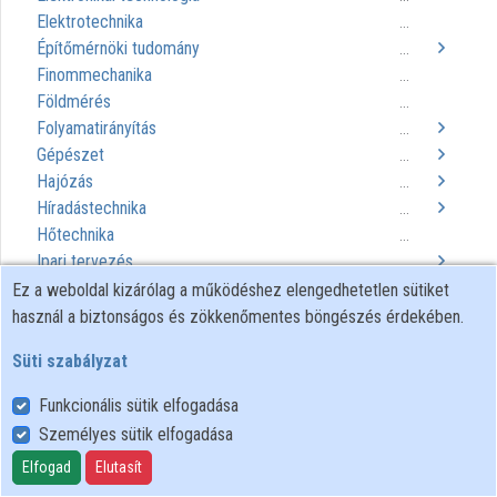
Elektrotechnika
...
Építőmérnöki tudomány
...
Finommechanika
...
Földmérés
...
Folyamatirányítás
...
Gépészet
...
Hajózás
...
Híradástechnika
...
Hőtechnika
...
Ipari tervezés
...
Irányítástechnika
Ez a weboldal kizárólag a működéshez elengedhetetlen sütiket
...
Mérnökgeológia
használ a biztonságos és zökkenőmentes böngészés érdekében.
...
Mérnöki orvosbiológia
...
Süti szabályzat
Mezőgazdasági technológia
...
Mikrotechnika
...
Funkcionális sütik elfogadása
Műszaki szimuláció
...
Személyes sütik elfogadása
Műszaki tervezés
...
Elfogad
Elutasít
Projektvezetés
...