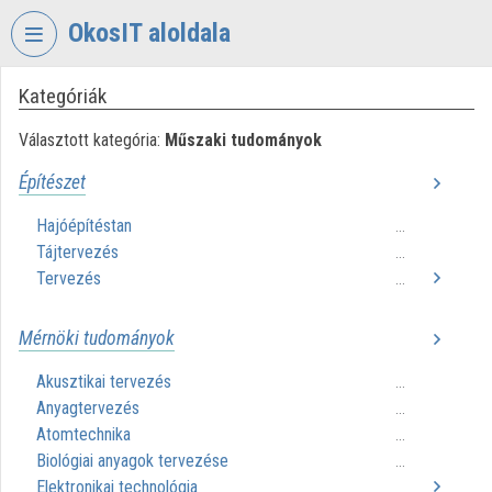
Fejléc kihagyása
Menü kihagyása
Tartalom kihagyása
OkosIT aloldala
Kategóriák
VIDEO
TORIUM
Választott kategória:
Műszaki tudományok
OKOSIT
Építészet
Intézményi kezdőlap
Hajóépítéstan
...
Tájtervezés
Bejelentkezés
...
Tervezés
...
Intézményi felfedezés
Mérnöki tudományok
Kategóriák
Akusztikai tervezés
...
Intézményi listák
Anyagtervezés
...
Atomtechnika
...
Intézmények
Biológiai anyagok tervezése
...
Elektronikai technológia
Közreműködők
...