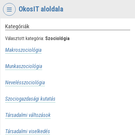
Fejléc kihagyása
Menü kihagyása
Tartalom kihagyása
OkosIT aloldala
Kategóriák
VIDEO
TORIUM
Választott kategória:
Szociológia
OKOSIT
Makroszociológia
Intézményi kezdőlap
Munkaszociológia
Bejelentkezés
Intézményi felfedezés
Nevelésszociológia
Kategóriák
Szociogazdasági kutatás
Intézményi listák
Társadalmi változások
Intézmények
Társadalmi viselkedés
Közreműködők