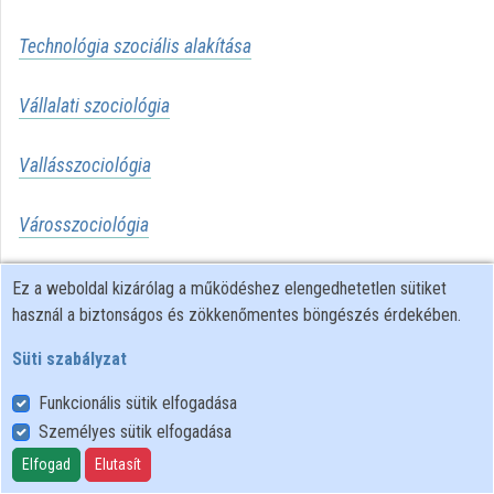
Technológia szociális alakítása
Vállalati szociológia
Vallásszociológia
Városszociológia
Vidékszociológia
Ez a weboldal kizárólag a működéshez elengedhetetlen sütiket
használ a biztonságos és zökkenőmentes böngészés érdekében.
Süti szabályzat
Funkcionális sütik elfogadása
Személyes sütik elfogadása
Felhasználói szabályzat
Adatkezelési tájékoztató
Elfogad
Elutasít
Süti szabályzat