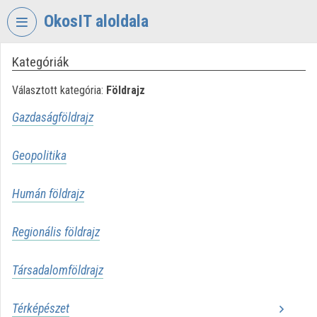
Fejléc kihagyása
Menü kihagyása
Tartalom kihagyása
OkosIT aloldala
Kategóriák
VIDEO
TORIUM
Választott kategória:
Földrajz
OKOSIT
Gazdaságföldrajz
Intézményi kezdőlap
Geopolitika
Bejelentkezés
Intézményi felfedezés
Humán földrajz
Kategóriák
Regionális földrajz
Intézményi listák
Társadalomföldrajz
Intézmények
Térképészet
Közreműködők