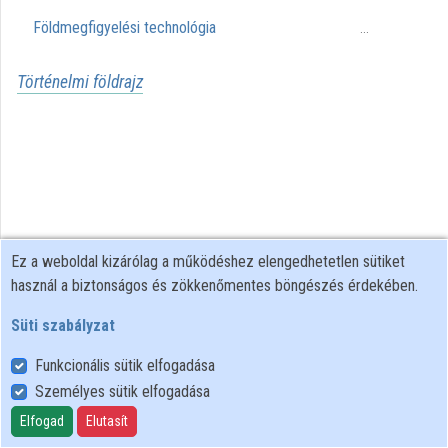
Földmegfigyelési technológia
...
Történelmi földrajz
Ez a weboldal kizárólag a működéshez elengedhetetlen sütiket
használ a biztonságos és zökkenőmentes böngészés érdekében.
Süti szabályzat
Funkcionális sütik elfogadása
Személyes sütik elfogadása
Felhasználói szabályzat
Adatkezelési tájékoztató
Elfogad
Elutasít
Süti szabályzat