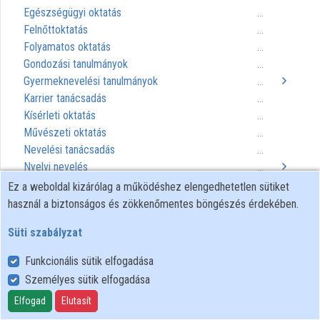
Egészségügyi oktatás
...
Felnőttoktatás
...
Folyamatos oktatás
...
Gondozási tanulmányok
...
Gyermeknevelési tanulmányok
...
Karrier tanácsadás
...
Kísérleti oktatás
...
Művészeti oktatás
...
Nevelési tanácsadás
...
Nyelvi nevelés
...
Orvosi képzés
...
Ez a weboldal kizárólag a működéshez elengedhetetlen sütiket
Összehasonlító oktatás
...
használ a biztonságos és zökkenőmentes böngészés érdekében.
Szociálpedagógia
...
Süti szabályzat
Tananyagok
...
Tanárképzés
...
Funkcionális sütik elfogadása
Természettudományi oktatás
...
Személyes sütik elfogadása
Testnevelés
...
Elfogad
Elutasít
Titkárképzés
...