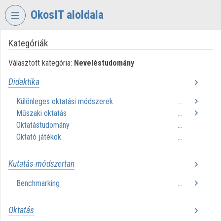
Fejléc kihagyása
Menü kihagyása
Tartalom kihagyása
OkosIT aloldala
Kategóriák
VIDEO
TORIUM
Választott kategória:
Neveléstudomány
OKOSIT
Didaktika
Intézményi kezdőlap
Különleges oktatási módszerek
...
Műszaki oktatás
Bejelentkezés
...
Oktatástudomány
...
Intézményi felfedezés
Oktató játékok
...
Kategóriák
Kutatás-módszertan
Intézményi listák
Benchmarking
...
Intézmények
Oktatás
Közreműködők