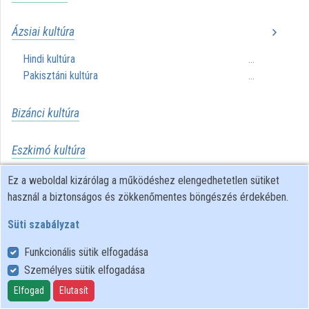
Ázsiai kultúra
Hindi kultúra
...
Pakisztáni kultúra
...
Bizánci kultúra
Eszkimó kultúra
Ez a weboldal kizárólag a működéshez elengedhetetlen sütiket
Európai kultúra
használ a biztonságos és zökkenőmentes böngészés érdekében.
Ausztriai kultúra
...
Süti szabályzat
Balkáni kultúra
...
Brit kultúra
...
Funkcionális sütik elfogadása
Észak-európai kultúra
...
Személyes sütik elfogadása
Finnugor kultúra
...
Elfogad
Elutasít
Francia kultúra
...