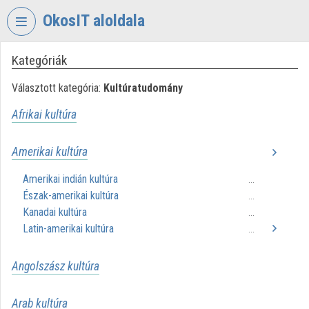
Fejléc kihagyása
Menü kihagyása
Tartalom kihagyása
OkosIT aloldala
Kategóriák
VIDEO
TORIUM
Választott kategória:
Kultúratudomány
OKOSIT
Afrikai kultúra
Intézményi kezdőlap
Amerikai kultúra
Bejelentkezés
Amerikai indián kultúra
...
Intézményi felfedezés
Észak-amerikai kultúra
...
Kanadai kultúra
...
Kategóriák
Latin-amerikai kultúra
...
Intézményi listák
Angolszász kultúra
Intézmények
Arab kultúra
Közreműködők