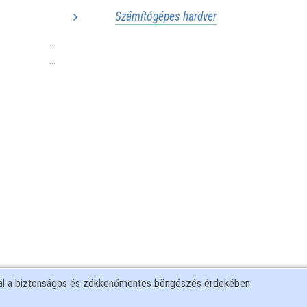
Számítógépes hardver
...
...
nál a biztonságos és zökkenőmentes böngészés érdekében.