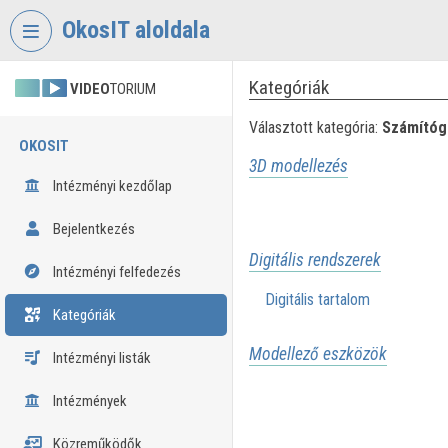
Fejléc kihagyása
Menü kihagyása
Tartalom kihagyása
OkosIT aloldala
Kategóriák
VIDEO
TORIUM
Választott kategória:
Számítóg
OKOSIT
3D modellezés
Intézményi kezdőlap
Bejelentkezés
Digitális rendszerek
Intézményi felfedezés
Digitális tartalom
Kategóriák
Modellező eszközök
Intézményi listák
Intézmények
Közreműködők