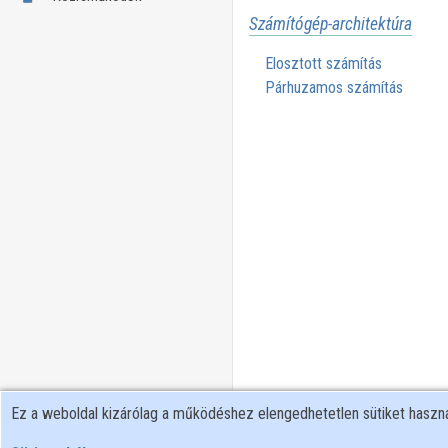
Számítógép-architektúra
Elosztott számítás
Párhuzamos számítás
Ez a weboldal kizárólag a működéshez elengedhetetlen sütiket hasz