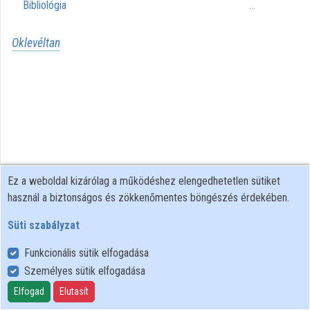
Bibliológia
...
Oklevéltan
Ez a weboldal kizárólag a működéshez elengedhetetlen sütiket
használ a biztonságos és zökkenőmentes böngészés érdekében.
Süti szabályzat
Funkcionális sütik elfogadása
Személyes sütik elfogadása
Felhasználói szabályzat
Adatkezelési tájékoztató
Elfogad
Elutasít
Süti szabályzat