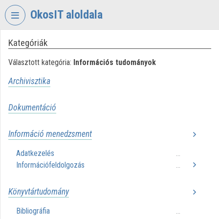
Fejléc kihagyása
Menü kihagyása
Tartalom kihagyása
OkosIT aloldala
Kategóriák
VIDEO
TORIUM
Választott kategória:
Információs tudományok
OKOSIT
Archivisztika
Intézményi kezdőlap
Dokumentáció
Bejelentkezés
Intézményi felfedezés
Információ menedzsment
Adatkezelés
Kategóriák
...
Információfeldolgozás
...
Intézményi listák
Könyvtártudomány
Intézmények
Bibliográfia
...
Közreműködők