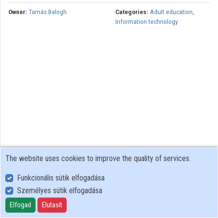
Owner:
Tamás Balogh
Categories:
Adult education
,
Information technology
The website uses cookies to improve the quality of services.
Funkcionális sütik elfogadása
Személyes sütik elfogadása
User Policy
Adatkezelési tájékoztató (en)
Elfogad
Elutasít
Cookie Policy