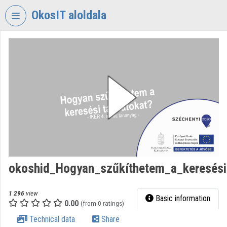
Skip header
Skip menu
Skip content
OkosIT aloldala
VIDEO
TORIUM
OKOSIT
Organization home
Log In
Organization discovery
Categories
okoshid_Hogyan_szűkíthetem_a_keresési
Organization playlists
1 296
view
Basic information
Organizations
0.00
(from 0 ratings)
Technical data
Share
Contributors