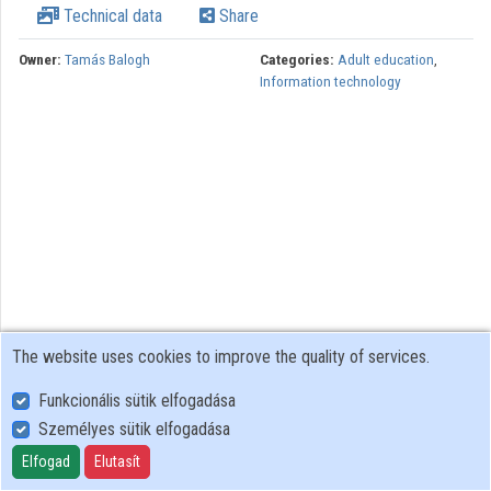
Technical data
Share
Owner:
Tamás Balogh
Categories:
Adult education
,
Information technology
The website uses cookies to improve the quality of services.
Funkcionális sütik elfogadása
Személyes sütik elfogadása
User Policy
Adatkezelési tájékoztató (en)
Elfogad
Elutasít
Cookie Policy