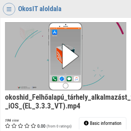
Skip header
Skip menu
Skip content
OkosIT aloldala
VIDEO
TORIUM
OKOSIT
Organization home
Log In
Organization discovery
Categories
okoshid_Felhőalapú_tárhely_alkalmazást
_iOS_(EL_3.3.3_VT).mp4
Organization playlists
Organizations
196
view
Basic information
0.00
(from 0 ratings)
Contributors