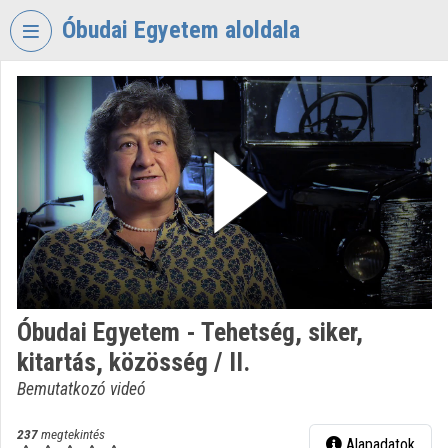
Fejléc kihagyása
Menü kihagyása
Tartalom kihagyása
Óbudai Egyetem aloldala
VIDEO
TORIUM
ÓBUDAI
EGYETEM
Intézményi kezdőlap
Bejelentkezés
Intézményi felfedezés
Óbudai Egyetem - Tehetség, siker,
Kategóriák
kitartás, közösség / II.
Intézményi listák
Bemutatkozó videó
Intézmények
237
megtekintés
Alapadatok