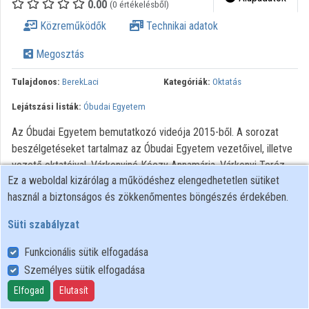
0.00
(0 értékelésből)
Közreműködők
Közreműködők
Technikai adatok
Megosztás
Tulajdonos:
BerekLaci
Kategóriák:
Oktatás
Lejátszási listák:
Óbudai Egyetem
Az Óbudai Egyetem bemutatkozó videója 2015-ből. A sorozat
beszélgetéseket tartalmaz az Óbudai Egyetem vezetőivel, illetve
vezető oktatóival. Várkonyiné Kóczy Annamária, Várkonyi Teréz.
Ez a weboldal kizárólag a működéshez elengedhetetlen sütiket
Kulcsszavak: Óbudai Egyetem, Várkonyi Teréz, Várkonyiné Kóczy
használ a biztonságos és zökkenőmentes böngészés érdekében.
Annamária, Robotika, Robotok szabályozása, Ipari robotok,
Mechatronika, Felsőoktatás, Orvosi sebész robot,
Süti szabályzat
Gyakorlatorientált képzés, Kettős doktori képzés, Külföldi
tapasztalat, Bánki Donát Gépész és Biztonságtechnikai Mérnöki
Funkcionális sütik elfogadása
Kar, Bejczy Antal iRobottechnikai Központ
Személyes sütik elfogadása
Elfogad
Elutasít
Felhasználói szabályzat