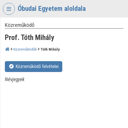
Fejléc kihagyása
Menü kihagyása
Tartalom kihagyása
Óbudai Egyetem aloldala
Közreműködő
VIDEO
TORIUM
Prof. Tóth Mihály
ÓBUDAI
EGYETEM
Közreműködők
Tóth Mihály
Intézményi kezdőlap
Közreműködő felvételei
Bejelentkezés
Névjegyek
Intézményi felfedezés
Kategóriák
Intézményi listák
Intézmények