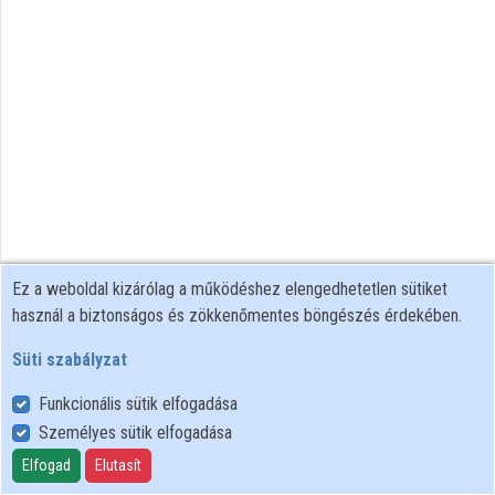
Közreműködők
Ez a weboldal kizárólag a működéshez elengedhetetlen sütiket
használ a biztonságos és zökkenőmentes böngészés érdekében.
Süti szabályzat
Funkcionális sütik elfogadása
Személyes sütik elfogadása
Felhasználói szabályzat
Adatkezelési tájékoztató
Elfogad
Elutasít
Süti szabályzat