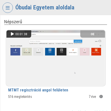
Fejléc kihagyása
Menü kihagyása
Tartalom kihagyása
Óbudai Egyetem aloldala
Népszerű
VIDEO
TORIUM
00:01:38
OE
ÓBUDAI
EGYETEM
Intézményi kezdőlap
Bejelentkezés
Intézményi felfedezés
Kategóriák
MTMT regisztráció angol felületen
Intézményi listák
516 megtekintés
7 éve
Intézmények