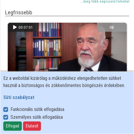
...még több népszerű felvétel
Közreműködők
Legfrissebb
00:07:01
OE
Ez a weboldal kizárólag a működéshez elengedhetetlen sütiket
használ a biztonságos és zökkenőmentes böngészés érdekében.
Óbudai Egyetem - Tehetség, siker, kitartás, közösség /
Süti szabályzat
I.
Funkcionális sütik elfogadása
Bemutatkozó videó
95 megtekintés
6 éve
Személyes sütik elfogadása
...még több friss felvétel
Elfogad
Elutasít
Az utóbbi időben legjobban értekeltek