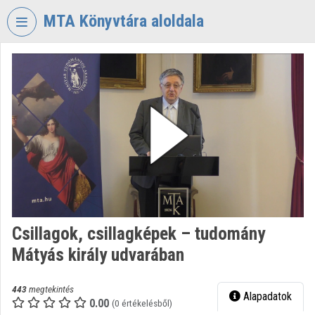
Fejléc kihagyása
Menü kihagyása
Tartalom kihagyása
MTA Könyvtára aloldala
VIDEO
TORIUM
MAGYAR
TUDOMÁNYOS
AKADÉMIA
KÖNYVTÁRA
Intézményi kezdőlap
Bejelentkezés
Csillagok, csillagképek – tudomány
Intézményi felfedezés
Mátyás király udvarában
Kategóriák
443
megtekintés
Alapadatok
Intézményi listák
0.00
(0 értékelésből)