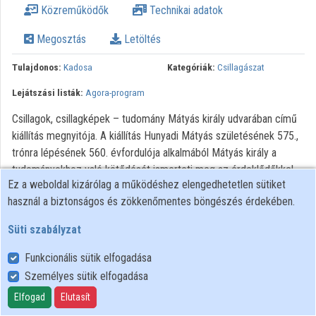
Közreműködők
Technikai adatok
Intézmények
Megosztás
Letöltés
Közreműködők
Tulajdonos:
Kadosa
Kategóriák:
Csillagászat
Lejátszási listák:
Agora-program
Csillagok, csillagképek – tudomány Mátyás király udvarában című
kiállítás megnyitója. A kiállítás Hunyadi Mátyás születésének 575.,
trónra lépésének 560. évfordulója alkalmából Mátyás király a
tudományokhoz való kötődését ismerteti meg az érdeklődőkkel.
Ez a weboldal kizárólag a működéshez elengedhetetlen sütiket
használ a biztonságos és zökkenőmentes böngészés érdekében.
Süti szabályzat
Funkcionális sütik elfogadása
Személyes sütik elfogadása
Felhasználói szabályzat
Adatkezelési tájékoztató
Elfogad
Elutasít
Süti szabályzat