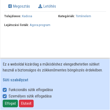
Intézmények
Megosztás
Letöltés
Közreműködők
Tulajdonos:
Kadosa
Kategóriák:
Történelem
Lejátszási listák:
Agora-program
Ez a weboldal kizárólag a működéshez elengedhetetlen sütiket
használ a biztonságos és zökkenőmentes böngészés érdekében.
Süti szabályzat
Funkcionális sütik elfogadása
Személyes sütik elfogadása
Felhasználói szabályzat
Adatkezelési tájékoztató
Elfogad
Elutasít
Süti szabályzat