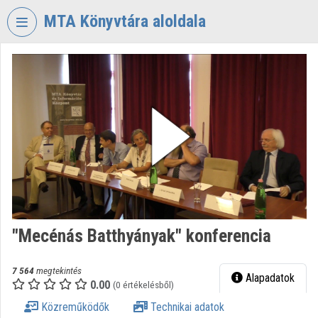
Fejléc kihagyása
Menü kihagyása
Tartalom kihagyása
MTA Könyvtára aloldala
VIDEO
TORIUM
MAGYAR
TUDOMÁNYOS
AKADÉMIA
KÖNYVTÁRA
Intézményi kezdőlap
Bejelentkezés
"Mecénás Batthyányak" konferencia
Intézményi felfedezés
Kategóriák
7 564
megtekintés
Alapadatok
0.00
(0 értékelésből)
Intézményi listák
Közreműködők
Technikai adatok