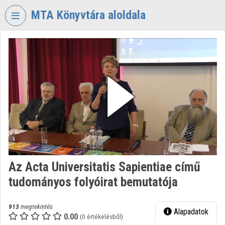
Fejléc kihagyása
Menü kihagyása
Tartalom kihagyása
MTA Könyvtára aloldala
VIDEO
TORIUM
MAGYAR
TUDOMÁNYOS
AKADÉMIA
KÖNYVTÁRA
Intézményi kezdőlap
Bejelentkezés
Az Acta Universitatis Sapientiae című
Intézményi felfedezés
tudományos folyóirat bemutatója
Kategóriák
913
megtekintés
Alapadatok
Intézményi listák
0.00
(0 értékelésből)