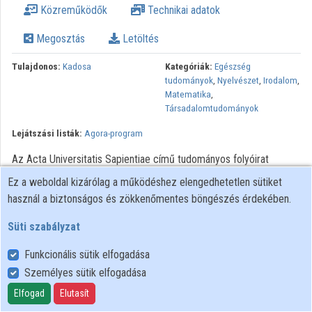
Közreműködők
Technikai adatok
Intézmények
Megosztás
Letöltés
Közreműködők
Tulajdonos:
Kadosa
Kategóriák:
Egészség
tudományok
,
Nyelvészet
,
Irodalom
,
Matematika
,
Társadalomtudományok
Lejátszási listák:
Agora-program
Az Acta Universitatis Sapientiae című tudományos folyóirat
bemutatója, amelyre a lap alapításának 10. évfordulója alkalmából
Ez a weboldal kizárólag a működéshez elengedhetetlen sütiket
került sor. A rendezvényt köszöntötte: Monok István, az MTA
használ a biztonságos és zökkenőmentes böngészés érdekében.
Könyvtár főigazgatója Bevezetőt mondott: Dávid László, a
Sapientia EMTE rektora és Kása Zoltán, a Scientia Kiadó
Süti szabályzat
igazgatója A folyóiratot bemutatták: az Acta Universitatis
Funkcionális sütik elfogadása
Sapientiae sorozatainak szerkesztői Moderátor: Sorbán Angella
Személyes sütik elfogadása
kutatási osztályvezető
Elfogad
Elutasít