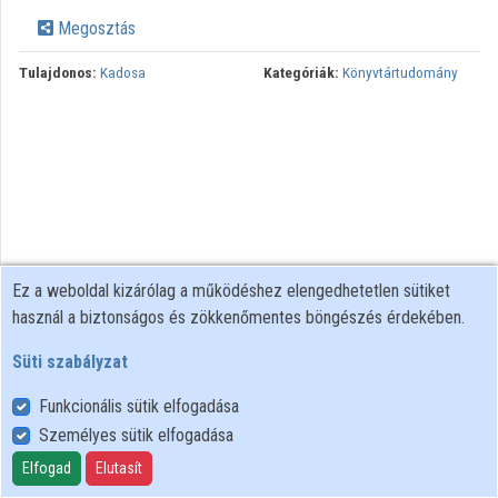
Intézmények
Megosztás
Közreműködők
Tulajdonos:
Kadosa
Kategóriák:
Könyvtártudomány
Ez a weboldal kizárólag a működéshez elengedhetetlen sütiket
használ a biztonságos és zökkenőmentes böngészés érdekében.
Süti szabályzat
Funkcionális sütik elfogadása
Személyes sütik elfogadása
Felhasználói szabályzat
Adatkezelési tájékoztató
Elfogad
Elutasít
Süti szabályzat