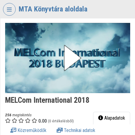
Fejléc kihagyása
Menü kihagyása
Tartalom kihagyása
MTA Könyvtára aloldala
VIDEO
TORIUM
MAGYAR
TUDOMÁNYOS
AKADÉMIA
KÖNYVTÁRA
Intézményi kezdőlap
Bejelentkezés
MELCom International 2018
Intézményi felfedezés
Kategóriák
256
megtekintés
Alapadatok
0.00
(0 értékelésből)
Intézményi listák
Közreműködők
Technikai adatok