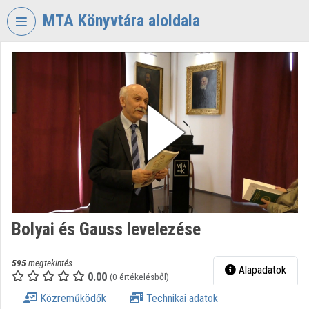
Fejléc kihagyása
Menü kihagyása
Tartalom kihagyása
MTA Könyvtára aloldala
VIDEO
TORIUM
MAGYAR
TUDOMÁNYOS
AKADÉMIA
KÖNYVTÁRA
Intézményi kezdőlap
Bejelentkezés
Bolyai és Gauss levelezése
Intézményi felfedezés
Kategóriák
595
megtekintés
Alapadatok
0.00
(0 értékelésből)
Intézményi listák
Közreműködők
Technikai adatok