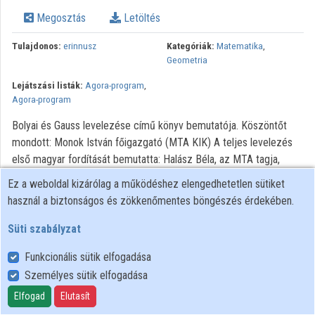
Intézmények
Megosztás
Letöltés
Közreműködők
Tulajdonos:
erinnusz
Kategóriák:
Matematika
,
Geometria
Lejátszási listák:
Agora-program
,
Agora-program
Bolyai és Gauss levelezése című könyv bemutatója. Köszöntőt
mondott: Monok István főigazgató (MTA KIK) A teljes levelezés
első magyar fordítását bemutatta: Halász Béla, az MTA tagja,
professor emeritus, a Bolyai János Alapítvány elnöke (2001–2016)
Ez a weboldal kizárólag a működéshez elengedhetetlen sütiket
Gazda István tudománytörténész, igazgató (Magyar
használ a biztonságos és zökkenőmentes böngészés érdekében.
Tudománytörténeti Intézet) Nagy Ferenc főszerkesztő-kiadó
(Magyar Tudóslexikon)
Süti szabályzat
Funkcionális sütik elfogadása
Személyes sütik elfogadása
Felhasználói szabályzat
Adatkezelési tájékoztató
Elfogad
Elutasít
Süti szabályzat