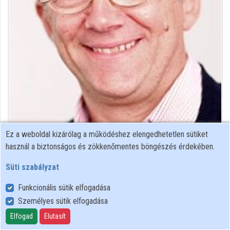
Intézmények
Közreműködők
Ez a weboldal kizárólag a működéshez elengedhetetlen sütiket
Közreműködő felvételei
használ a biztonságos és zökkenőmentes böngészés érdekében.
Süti szabályzat
Névjegyek
Funkcionális sütik elfogadása
Személyes sütik elfogadása
Felhasználói szabályzat
Adatkezelési tájékoztató
Elfogad
Elutasít
Süti szabályzat