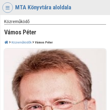
Fejléc kihagyása
Menü kihagyása
Tartalom kihagyása
MTA Könyvtára aloldala
Közreműködő
VIDEO
TORIUM
Vámos Péter
MAGYAR
TUDOMÁNYOS
Közreműködők
Vámos Péter
AKADÉMIA
KÖNYVTÁRA
Intézményi kezdőlap
Bejelentkezés
Intézményi felfedezés
Kategóriák
Intézményi listák