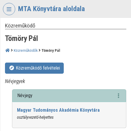
Fejléc kihagyása
Menü kihagyása
Tartalom kihagyása
MTA Könyvtára aloldala
Közreműködő
VIDEO
TORIUM
Tömöry Pál
MAGYAR
TUDOMÁNYOS
Közreműködők
Tömöry Pál
AKADÉMIA
KÖNYVTÁRA
Közreműködő felvételei
Intézményi kezdőlap
Névjegyek
Bejelentkezés
Névjegy
Intézményi felfedezés
Magyar Tudományos Akadémia Könyvtára
Kategóriák
osztályvezető-helyettes
Intézményi listák