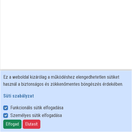
Intézmények
Közreműködők
Ez a weboldal kizárólag a működéshez elengedhetetlen sütiket
használ a biztonságos és zökkenőmentes böngészés érdekében.
Süti szabályzat
Funkcionális sütik elfogadása
Személyes sütik elfogadása
Felhasználói szabályzat
Adatkezelési tájékoztató
Elfogad
Elutasít
Süti szabályzat