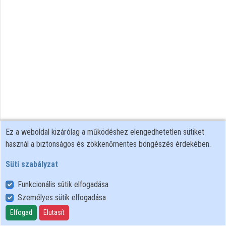
Intézmények
Közreműködők
Ez a weboldal kizárólag a működéshez elengedhetetlen sütiket
használ a biztonságos és zökkenőmentes böngészés érdekében.
Süti szabályzat
Funkcionális sütik elfogadása
Személyes sütik elfogadása
Felhasználói szabályzat
Adatkezelési tájékoztató
Elfogad
Elutasít
Süti szabályzat