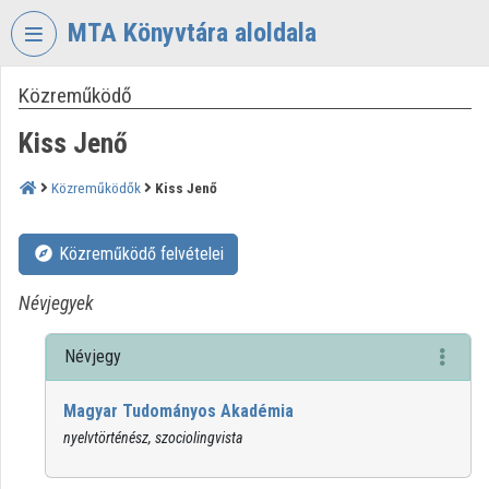
Fejléc kihagyása
Menü kihagyása
Tartalom kihagyása
MTA Könyvtára aloldala
Közreműködő
VIDEO
TORIUM
Kiss Jenő
MAGYAR
TUDOMÁNYOS
Közreműködők
Kiss Jenő
AKADÉMIA
KÖNYVTÁRA
Közreműködő felvételei
Intézményi kezdőlap
Névjegyek
Bejelentkezés
Névjegy
Intézményi felfedezés
Magyar Tudományos Akadémia
Kategóriák
nyelvtörténész, szociolingvista
Intézményi listák