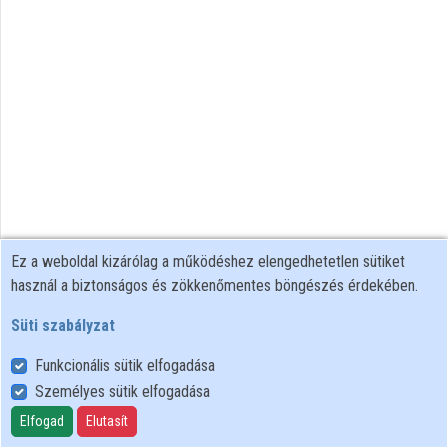
Intézmények
Közreműködők
Ez a weboldal kizárólag a működéshez elengedhetetlen sütiket
használ a biztonságos és zökkenőmentes böngészés érdekében.
Süti szabályzat
Funkcionális sütik elfogadása
Személyes sütik elfogadása
Felhasználói szabályzat
Adatkezelési tájékoztató
Elfogad
Elutasít
Süti szabályzat