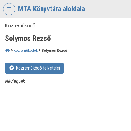
Fejléc kihagyása
Menü kihagyása
Tartalom kihagyása
MTA Könyvtára aloldala
Közreműködő
VIDEO
TORIUM
Solymos Rezső
MAGYAR
TUDOMÁNYOS
Közreműködők
Solymos Rezső
AKADÉMIA
KÖNYVTÁRA
Közreműködő felvételei
Intézményi kezdőlap
Névjegyek
Bejelentkezés
Intézményi felfedezés
Kategóriák
Intézményi listák