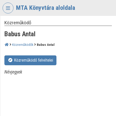
Fejléc kihagyása
Menü kihagyása
Tartalom kihagyása
MTA Könyvtára aloldala
Közreműködő
VIDEO
TORIUM
Babus Antal
MAGYAR
TUDOMÁNYOS
Közreműködők
Babus Antal
AKADÉMIA
KÖNYVTÁRA
Közreműködő felvételei
Intézményi kezdőlap
Névjegyek
Bejelentkezés
Intézményi felfedezés
Kategóriák
Intézményi listák