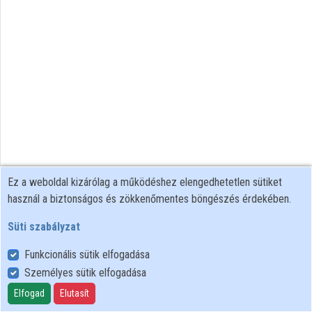
Intézmények
Közreműködők
Ez a weboldal kizárólag a működéshez elengedhetetlen sütiket
használ a biztonságos és zökkenőmentes böngészés érdekében.
Süti szabályzat
Funkcionális sütik elfogadása
Személyes sütik elfogadása
Felhasználói szabályzat
Adatkezelési tájékoztató
Elfogad
Elutasít
Süti szabályzat