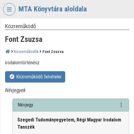
Fejléc kihagyása
Menü kihagyása
Tartalom kihagyása
MTA Könyvtára aloldala
Közreműködő
VIDEO
TORIUM
Font Zsuzsa
MAGYAR
TUDOMÁNYOS
Közreműködők
Font Zsuzsa
AKADÉMIA
irodalomtörténész
KÖNYVTÁRA
Intézményi kezdőlap
Közreműködő felvételei
Bejelentkezés
Névjegyek
Intézményi felfedezés
Névjegy
Kategóriák
Szegedi Tudományegyetem, Régi Magyar Irodalom
Intézményi listák
Tanszék