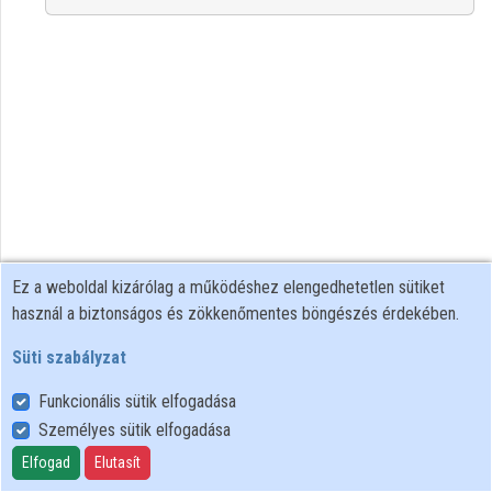
Intézmények
Közreműködők
Ez a weboldal kizárólag a működéshez elengedhetetlen sütiket
használ a biztonságos és zökkenőmentes böngészés érdekében.
Süti szabályzat
Funkcionális sütik elfogadása
Személyes sütik elfogadása
Felhasználói szabályzat
Adatkezelési tájékoztató
Elfogad
Elutasít
Süti szabályzat