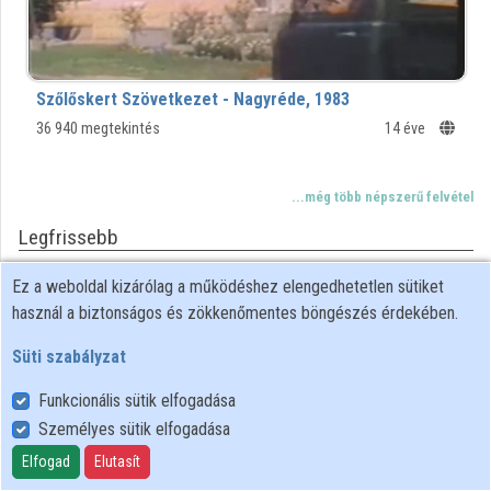
Intézmények
Közreműködők
Szőlőskert Szövetkezet - Nagyréde, 1983
36 940 megtekintés
14 éve
...még több népszerű felvétel
Legfrissebb
Ez a weboldal kizárólag a működéshez elengedhetetlen sütiket
00:38:04
MTA
használ a biztonságos és zökkenőmentes böngészés érdekében.
KÖNYVTÁRA
Süti szabályzat
Funkcionális sütik elfogadása
Személyes sütik elfogadása
Elfogad
Elutasít