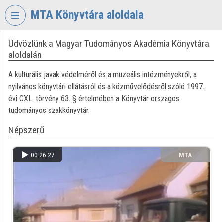
Fejléc kihagyása
Menü kihagyása
Tartalom kihagyása
MTA Könyvtára aloldala
Üdvözlünk a Magyar Tudományos Akadémia Könyvtára
VIDEO
TORIUM
aloldalán
MAGYAR
A kulturális javak védelméről és a muzeális intézményekről, a
TUDOMÁNYOS
nyilvános könyvtári ellátásról és a közművelődésről szóló 1997.
AKADÉMIA
évi CXL. törvény 63. § értelmében a Könyvtár országos
KÖNYVTÁRA
tudományos szakkönyvtár.
Intézményi kezdőlap
Népszerű
Bejelentkezés
00:26:27
MTA
Intézményi felfedezés
KÖNYVTÁRA
Kategóriák
Intézményi listák