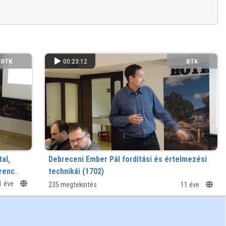
BTK
00:23:12
BTK
al,
Debreceni Ember Pál fordítási és értelmezési
erenc
technikái (1702)
1 éve
235 megtekintés
11 éve
BTK
00:14:53
BTK