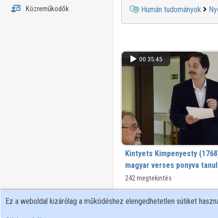
Közreműködők
Humán tudományok
Ny
00:35:45
Kintyets Kimpenyesty (1768
magyar verses ponyva tanul
242 megtekintés
Ez a weboldal kizárólag a működéshez elengedhetetlen sütiket hasz
00:22:35