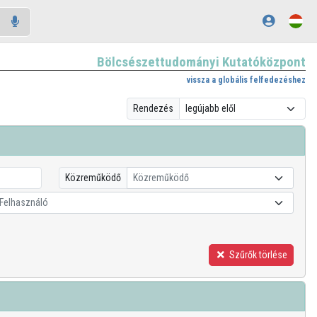
Bölcsészettudományi Kutatóközpont
vissza a globális felfedezéshez
Rendezés
Közreműködő
Közreműködő
Felhasználó
Szűrők törlése