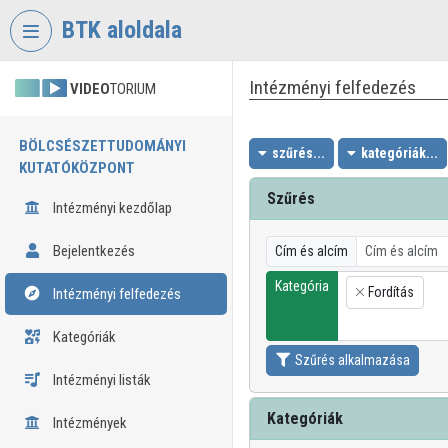
Fejléc kihagyása
Menü kihagyása
Tartalom kihagyása
BTK aloldala
Intézményi felfedezés
VIDEO
TORIUM
BÖLCSÉSZETTUDOMÁNYI
szűrés...
kategóriák...
KUTATÓKÖZPONT
Szűrés
Intézményi kezdőlap
Bejelentkezés
Cím és alcím
Kategória
Fordítás
Intézményi felfedezés
×
Kategóriák
Szűrés alkalmazása
Intézményi listák
Kategóriák
Intézmények