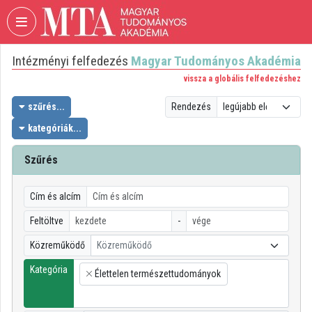
Fejléc kihagyása
Menü kihagyása
Tartalom kihagyása
Intézményi felfedezés
Magyar Tudományos Akadémia
VIDEO
TORIUM
vissza a globális felfedezéshez
MAGYAR
szűrés...
Rendezés
TUDOMÁNYOS
kategóriák...
AKADÉMIA
Szűrés
Intézményi kezdőlap
Bejelentkezés
Cím és alcím
Intézményi felfedezés
Feltöltve
-
Közreműködő
Közreműködő
Kategóriák
Kategória
Élettelen természettudományok
Intézményi listák
×
Intézmények