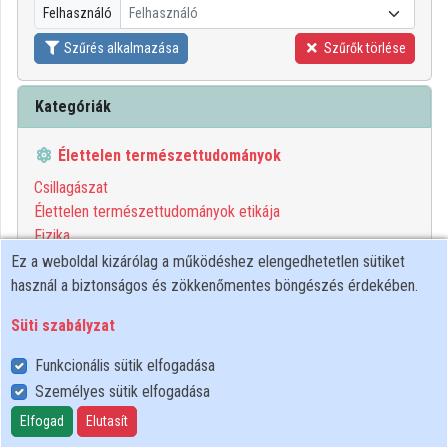
Felhasználó
Felhasználó
Közreműködők
Szűrés alkalmazása
Szűrők törlése
Kategóriák
Élettelen természettudományok
Csillagászat
Élettelen természettudományok etikája
Fizika
Kémia
Ez a weboldal kizárólag a működéshez elengedhetetlen sütiket
Matematika
használ a biztonságos és zökkenőmentes böngészés érdekében.
Számítógéptudomány
Süti szabályzat
1
2
3
Funkcionális sütik elfogadása
Személyes sütik elfogadása
00:53:46
MTA
Elfogad
Elutasít