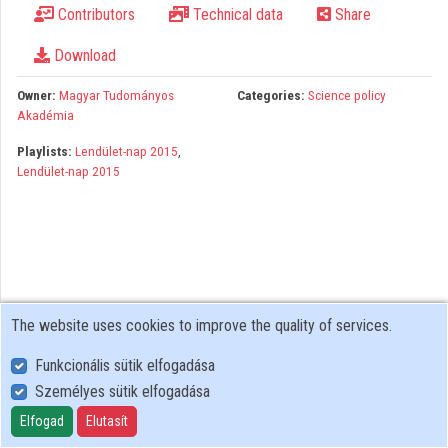
Contributors
Technical data
Share
Organizations
Download
Contributors
Owner:
Magyar Tudományos
Categories:
Science policy
Akadémia
Playlists:
Lendület-nap 2015
,
Lendület-nap 2015
The website uses cookies to improve the quality of services.
Funkcionális sütik elfogadása
Személyes sütik elfogadása
User Policy
Adatkezelési tájékoztató (en)
Elfogad
Elutasít
Cookie Policy