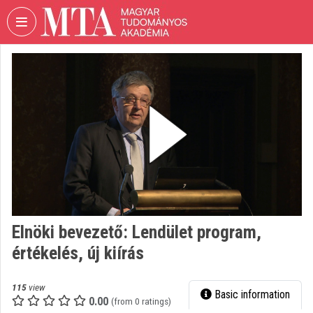
Skip header
Skip menu
Skip content
VIDEO
TORIUM
HUNGARIAN
ACADEMY
OF
SCIENCES
Organization home
Log In
Elnöki bevezető: Lendület program,
Organization discovery
értékelés, új kiírás
Categories
115
view
Basic information
Organization playlists
0.00
(from 0 ratings)