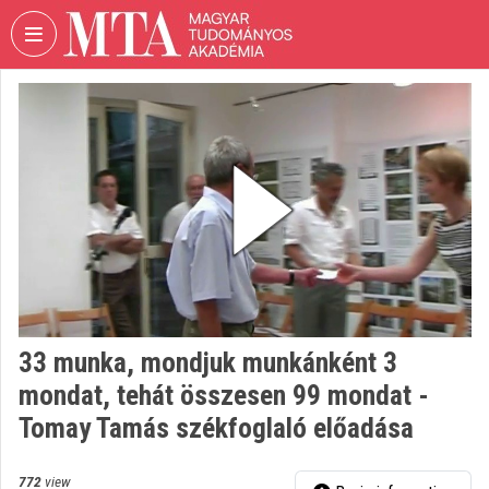
Skip header
Skip menu
Skip content
VIDEO
TORIUM
HUNGARIAN
ACADEMY
OF
SCIENCES
Organization home
Log In
33 munka, mondjuk munkánként 3
Organization discovery
mondat, tehát összesen 99 mondat -
Categories
Tomay Tamás székfoglaló előadása
Organization playlists
772
view