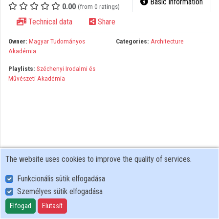
Basic information
0.00
(from 0 ratings)
Organizations
Technical data
Share
Contributors
Owner:
Magyar Tudományos
Categories:
Architecture
Akadémia
Playlists:
Széchenyi Irodalmi és
Művészeti Akadémia
The website uses cookies to improve the quality of services.
Funkcionális sütik elfogadása
Személyes sütik elfogadása
User Policy
Adatkezelési tájékoztató (en)
Elfogad
Elutasít
Cookie Policy