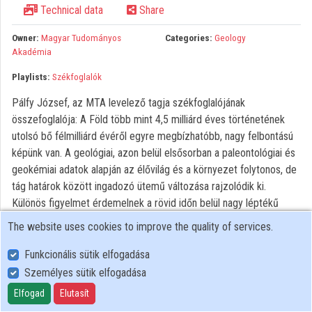
Technical data
Share
Organizations
Owner:
Magyar Tudományos
Categories:
Geology
Contributors
Akadémia
Playlists:
Székfoglalók
Pálfy József, az MTA levelező tagja székfoglalójának
összefoglalója: A Föld több mint 4,5 milliárd éves történetének
utolsó bő félmilliárd évéről egyre megbízhatóbb, nagy felbontású
képünk van. A geológiai, azon belül elsősorban a paleontológiai és
geokémiai adatok alapján az élővilág és a környezet folytonos, de
tág határok között ingadozó ütemű változása rajzolódik ki.
Különös figyelmet érdemelnek a rövid időn belül nagy léptékű
változásokkal járó események. Annál is inkább, mert kezdjük
The website uses cookies to improve the quality of services.
megérteni, hogy az ember tevékenysége hatására épp egy ilyen
esemény vette kezdetét. Analógiákért érdemes a földtörténeti
Funkcionális sütik elfogadása
példákat tanulmányozni, amelyek egyike a triász és jura időszakok
Személyes sütik elfogadása
határán lezajlott esemény. Az előadás áttekinti a triász végi
Elfogad
Elutasít
kihalással és környezetváltozásokkal foglalkozó friss tudományos