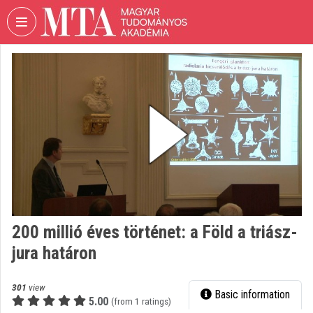
Skip header
Skip menu
Skip content
VIDEO
TORIUM
HUNGARIAN
ACADEMY
OF
SCIENCES
Organization home
Log In
200 millió éves történet: a Föld a triász-
Organization discovery
jura határon
Categories
301
view
Basic information
Organization playlists
5.00
(from 1 ratings)