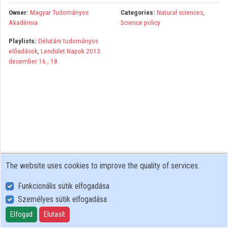
Organizations
Owner:
Magyar Tudományos
Categories:
Natural sciences
,
Akadémia
Science policy
Contributors
Playlists:
Délutáni tudományos
előadások
,
Lendület Napok 2013.
december 16., 18.
The website uses cookies to improve the quality of services.
Funkcionális sütik elfogadása
Személyes sütik elfogadása
User Policy
Adatkezelési tájékoztató (en)
Elfogad
Elutasít
Cookie Policy